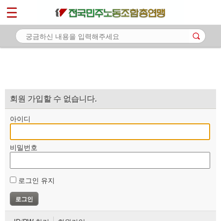
*
마이페이지
소개
<
소식
노동상담
자료
회원 가입할 수 없습니다.
부설기관
아이디
업무
비밀번호
로그인 유지