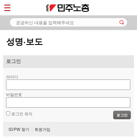
*
마이페이지
소개
<
소식
성명·보도
- 공지사항
- 성명·보도
로그인
- 기타 공고
아이디
노동상담
비밀번호
자료
부설기관
로그인 유지
로그인
업무
ID/PW 찾기
회원가입