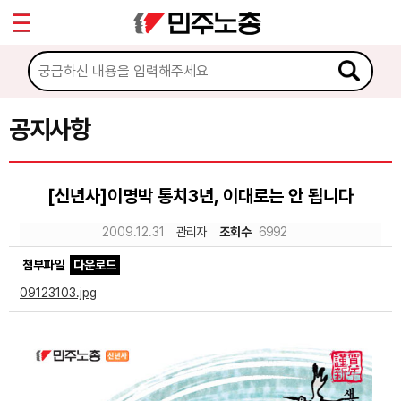
*
Sketchbook5, 스케치북5
마이페이지
소개
<
소식
공지사항
Sketchbook5, 스케치북5
공지사항
[신년사]이명박 통치3년, 이대로는 안 됩니다
성명·보도
2009.12.31
관리자
조회수
6992
기타 공고
첨부파일
다운로드
노동상담
09123103.jpg
자료
부설기관