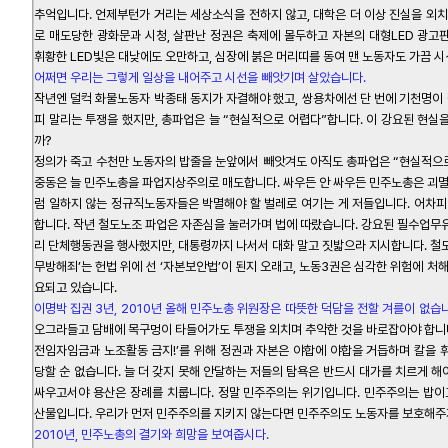
추억입니다. 언제부턴가 거리는 세상소식을 전하지 않고, 대학은 더 이상 진실을 외치
로 매도당한 광화문과 시청, 살판난 정권은 축제에 몰두하고 자본의 대형LED 광고
휘황한 LED빛은 대낮에도 오만하고, 심장에 붉은 머리띠를 동여 맨 노동자도 가끔 시
어쩌면 우리는 그렇게 일상을 내어주고 시선을 빼앗기며 살았습니다.
작년엔 덜컥 화물노동자 박종태 동지가 자결해야 했고, 쌍용차에선 단 번에 기천명이 
피 말리는 투쟁을 했지만, 총파업은 늘 “현실적으로 어렵다”합니다. 이 강요된 현실
까?
정의가 죽고 수천만 노동자의 밥줄을 눈앞에서 빼앗겨도 아직도 총파업은 “현실적으로
중동은 늘 민주노총을 파업지상주의로 매도합니다. 싸우든 안 싸우든 민주노총은 괴멸
럼 일하지 않는 정규직노동자들은 박멸해야 할 벌레로 여기는 게 저들입니다. 어차피
합니다. 작년 철도노조 파업은 자존심을 눌러가며 법에 따랐습니다. 강요된 필수업무
리 단체행동권을 행사했지만, 대통령까지 나서서 대화 말고 짓밟으라 지시합니다. 철
무방해죄’는 헌법 위에 선 ‘자본보안법’이 된지 오래고, 노동3권은 심각한 위험에 처
요되고 있습니다.
이명박 집권 3년, 2010년 올해 민주노총 위원장은 따뜻한 덕담을 전할 겨를이 없습
오그라들고 담배에 목구멍이 타들어가도 투쟁을 외치며 추악한 것을 바로잡아야 합니다
전임자임금과 노조활동 금지!’를 위해 정권과 자본은 야합에 야합을 거듭하며 칼을 
당할 순 없습니다. 늘 더 갖지 못해 안달하는 저들의 탐욕은 반드시 대가를 치르게 해
싸우고서야 용산은 장례를 치룹니다. 정말 민주주의는 위기입니다. 민주주의는 밥
산물입니다. 우리가 먼저 민주주의를 지키지 않는다면 민주주의도 노동자를 보호해주
2010년, 민주노총의 결기와 희망을 보여줍시다.