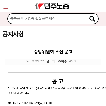
*
Sketchbook5, 스케치북5
마이페이지
소개
<
소식
공지사항
Sketchbook5, 스케치북5
공지사항
중앙위원회 소집 공고
성명·보도
2010.02.22
관리자
조회수
9408
기타 공고
노동상담
공 고
자료
민주노총 규약 제 23조(중앙위원회소집과공고)에
의거하여 아래와 같이 중앙위원
소집을 공고합니다.
부설기관
● 일시 : 2010년 3월 5일(금) 14:00