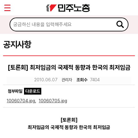
*
Sketchbook5, 스케치북5
마이페이지
소개
<
소식
공지사항
Sketchbook5, 스케치북5
공지사항
[토론회] 최저임금의 국제적 동향과 한국의 최저임금
성명·보도
2010.06.07
관리자
조회수
7404
기타 공고
첨부파일
다운로드
노동상담
10060704.jpg
,
10060705.jpg
자료
[토론회]
최저임금의 국제적 동향과 한국의 최저임금
부설기관