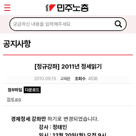
*
Sketchbook5, 스케치북5
마이페이지
소개
<
소식
공지사항
Sketchbook5, 스케치북5
공지사항
[정규강좌] 2011년 정세읽기
성명·보도
2010.09.15
교육원
조회수
4538
기타 공고
첨부파일
다운로드
노동상담
정세.jpg
자료
경제정세 강좌만
하기로 변경되었습니다.
강사 : 정태인
부설기관
일시 :
12월 20일(월) 오전 9시