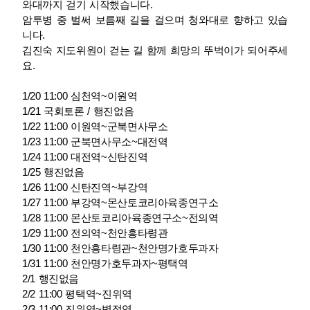
와대까지 걷기 시작했습니다.
암투병 중 벌써 보름째 길을 걸으며 청와대로 향하고 있습
업무
니다.
김진숙 지도위원이 걷는 길 함께 희망의 뚜벅이가 되어주세
요.
1/20 11:00 심천역~이원역
1/21 국회토론 / 행진없음
1/22 11:00 이원역~군북면사무소
1/23 11:00 군북면사무소~대전역
1/24 11:00 대전역~신탄진역
1/25 행진없음
1/26 11:00 신탄진역~부강역
1/27 11:00 부강역~몬산토코리아육종연구소
1/28 11:00
몬산토코리아육종연구소
~전의역
1/29 11:00 전의역~천안흥타령관
1/30 11:00
천안흥타령관
~천안명가호두과자
1/31 11:00
천안명가호두과자
~평택역
2/1 행진없음
2/2 11:00 평택역~진위역
2/3 11:00 진위역~병점역