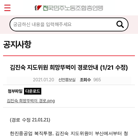
*
Sketchbook5, 스케치북5
마이페이지
소개
<
소식
공지사항
Sketchbook5, 스케치북5
공지사항
김진숙 지도위원 희망뚜벅이 경로안내 (1/21 수정)
성명·보도
2021.01.20
선전홍보실
조회수
965
기타 공고
첨부파일
다운로드
노동상담
김진숙 희망뚜벅이 경로.png
자료
(경로 수정 21.01.21)
부설기관
한진중공업 복직투쟁, 김진숙 지도위원이 부산에서부터 청