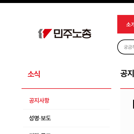
메뉴 건너뛰기
로그인
회원가입
Sketchbook5, 스케치북5
마이페이지
소개
소
<
소식
공지사항
Sketchbook5, 스케치북5
성명·보도
기타 공고
공
소식
노동상담
자료
공지사항
부설기관
성명·보도
업무