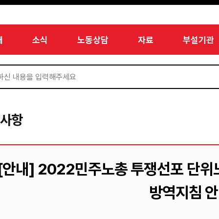
개
소식
노동상담
자료
부설기관
지사항
[안내] 2022민주노총 투쟁선포 단위
방역지침 