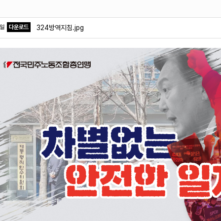
파일
다운로드
324방역지침.jpg