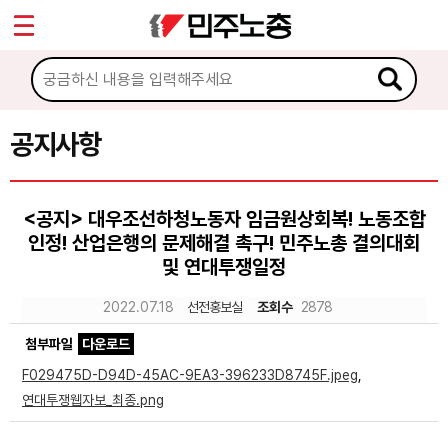
*
Sketchbook5, 스케치북5
마이페이지
소개
<
소식
공지사항
Sketchbook5, 스케치북5
공지사항
<공지> 대우조선하청노동자 임금원상회복! 노동조합
성명·보도
인정! 산업은행의 문제해결 촉구! 민주노총 결의대회
기타 공고
및 연대투쟁일정
2022.07.18
선전홍보실
조회수
2878
노동상담
첨부파일
다운로드
자료
F029475D-D94D-45AC-9EA3-396233D8745F.jpeg
,
연대투쟁웹자보_최종.png
부설기관