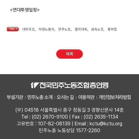
<연대투쟁일정>
TAG •
대우조선
,
하청노동자
,
민주노초
,
결의대회
,
금속노조
,
총파업
목록
부설기관
민주노총 소개
오시는 길
이용약관
개인정보처리방침
(우) 04518 서울특별시 중구 정동길 3 경향신문사 14층
Tel : (02) 2670-9100 | Fax : (02) 2635-1134
고유번호 : 107-82-08139 | Email : kctu@kctu.org
민주노총 노동상담 1577-2260