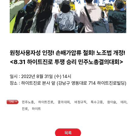
원청사용자성 인정! 손배가압류 철회! 노조법 개정!
<8.31 하이트진로 투쟁 승리 민주노총결의대회>
일시 : 2022년 8월 31일 (수) 14시
장소 : 하이트진로 본사 앞 (강남구 영동대로 714 하이트진로빌딩)
TAG •
민주노총
,
하이트진로
,
결의대회
,
비정규직
,
특수고용
,
참이슬
,
테라
,
진로
,
하이트
목록