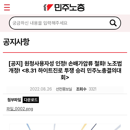
*
Sketchbook5, 스케치북5
마이페이지
소개
<
소식
공지사항
Sketchbook5, 스케치북5
공지사항
[공지] 원청사용자성 인정! 손배가압류 철회! 노조법
성명·보도
개정! <8.31 하이트진로 투쟁 승리 민주노총결의대
기타 공고
회>
2022.08.26
선전홍보실
조회수
3321
노동상담
첨부파일
다운로드
자료
파일_0002.png
부설기관