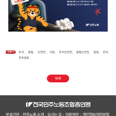
TAG •
추석
,
명절
,
선전전
,
귀향
,
추석선전전
,
명절선전전
,
일정
,
전국
,
전국일정
목록
부설기관
민주노총 소개
오시는 길
이용약관
개인정보처리방침