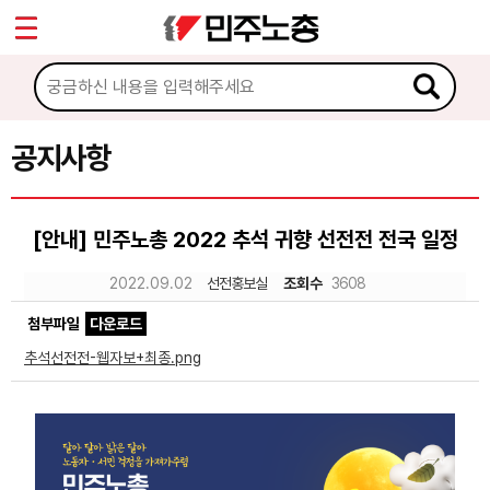
*
Sketchbook5, 스케치북5
마이페이지
소개
<
소식
공지사항
Sketchbook5, 스케치북5
공지사항
[안내] 민주노총 2022 추석 귀향 선전전 전국 일정
성명·보도
2022.09.02
선전홍보실
조회수
3608
기타 공고
첨부파일
다운로드
노동상담
추석선전전-웹자보+최종.png
자료
부설기관