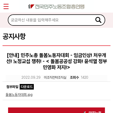
*
Sketchbook5, 스케치북5
마이페이지
소개
<
소식
공지사항
Sketchbook5, 스케치북5
공지사항
[안내] 민주노총 돌봄노동자대회 - 임금인상! 처우개
성명·보도
선! 노정교섭 쟁취! - < 돌봄공공성 강화! 윤석열 정부
기타 공고
민영화 저지!>
2022.09.29
미조직전략조직실
조회수
1420
노동상담
첨부파일
다운로드
자료
돌봄노동자대회.jpg
부설기관