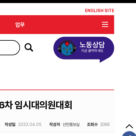
*
ENGLISH SITE
업무
노동상담
지금 클릭하세요
제76차 임시대의원대회
작성일
2023.04.05
작성자
선전홍보실
조회수
2066