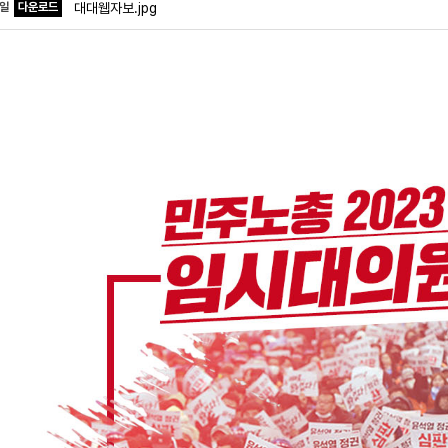
파일
다운로드
대대웹자보.jpg