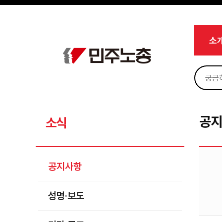
메뉴 건너뛰기
로그인
회원가입
Sketchbook5, 스케치북5
마이페이지
소개
소
<
소식
공지사항
Sketchbook5, 스케치북5
성명·보도
기타 공고
공
소식
노동상담
자료
공지사항
부설기관
성명·보도
업무