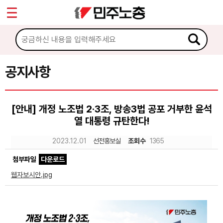
*
Sketchbook5, 스케치북5
마이페이지
소개
<
소식
공지사항
Sketchbook5, 스케치북5
공지사항
[안내] 개정 노조법 2·3조, 방송3법 공포 거부한 윤석
성명·보도
열 대통령 규탄한다!
기타 공고
2023.12.01
선전홍보실
조회수
1365
노동상담
첨부파일
다운로드
웹자보시안.jpg
자료
부설기관