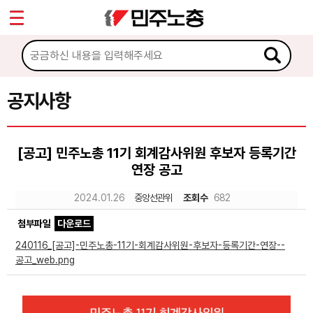
*
Sketchbook5, 스케치북5
마이페이지
소개
<
소식
공지사항
Sketchbook5, 스케치북5
공지사항
[공고] 민주노총 11기 회계감사위원 후보자 등록기간
성명·보도
연장 공고
기타 공고
2024.01.26
중앙선관위
조회수
682
노동상담
첨부파일
다운로드
240116_[공고]-민주노총-11기-회계감사위원-후보자-등록기간-연장--
자료
공고_web.png
부설기관