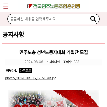
*
Sketchbook5, 스케치북5
마이페이지
소개
<
소식
공지사항
Sketchbook5, 스케치북5
공지사항
민주노총 청년노동자대회 기획단 모집
성명·보도
2024.08.06
조직쟁의실
조회수
803
기타 공고
첨부파일
다운로드
노동상담
photo_2024-08-05_12-51-48.jpg
자료
부설기관