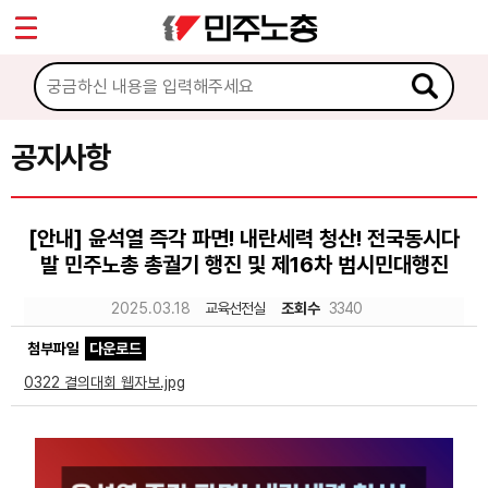
*
Sketchbook5, 스케치북5
마이페이지
소개
<
소식
공지사항
Sketchbook5, 스케치북5
공지사항
[안내] 윤석열 즉각 파면! 내란세력 청산! 전국동시다
성명·보도
발 민주노총 총궐기 행진 및 제16차 범시민대행진
기타 공고
2025.03.18
교육선전실
조회수
3340
노동상담
첨부파일
다운로드
0322 결의대회 웹자보.jpg
자료
부설기관