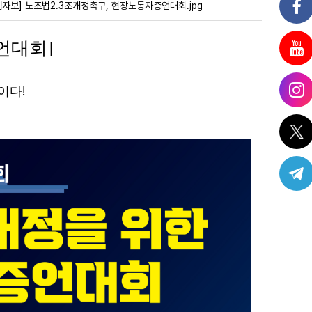
웹자보] 노조법2.3조개정촉구, 현장노동자증언대회.jpg
언대회]
!
섭이다