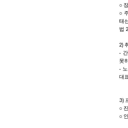
○
○
태
2
법
2)
-
못하
- 
대표
3)
○
○