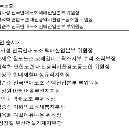
)
국노총
김사성 전국연대노조 택배산업본부 위원장
강석화 연합노련 대전광역시환경노동조합 위원장
 김순주 전국연대노조 컨텍산업본부 부위원장
>
언 순서
사성 전국연대노조 택배산업본부 위원장
서재유 철도노조 코레일네트웍스지부 수석 조직부장
강석화 연합노련 대전광역시환경노동조합 위원장
이상규 현대제철비정규직지회장
김순주 전국연대노조 컨텍산업본부 부위원장
LG
김정원
케어솔루션지회장
민욱 택배노조 부위원장
김종성 이화의료원새봄지부장
이옥희 다같이유니온 위원장
정정길 부산건설기계지부장