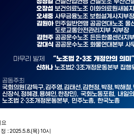
개요
: 2025.5.8.(
) 10
일정
목
시