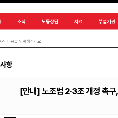
개
소식
노동상담
자료
부설기관
지사항
[안내] 노조법 2·3조 개정 촉