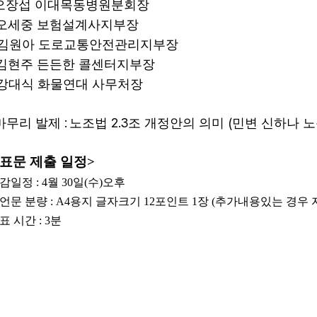
오장섭 이대목동병원분회장
오세중 보험설계사지부장
김원아 도로교통안전관리지부장
김현주 든든한 콜센터지부장
강대식 화물연대 사무처장
:
2.3
(
마무리 발제
노조법
조 개정안의 의미
민변 신하나 
표문 제출 일정
>
감일정
: 4
월
30
일
(
수
)
오후
언문 분량
: A4
용지 글자크기
12
포인트
1
장
(
추가내용있는 경우 
표 시간
: 3
분