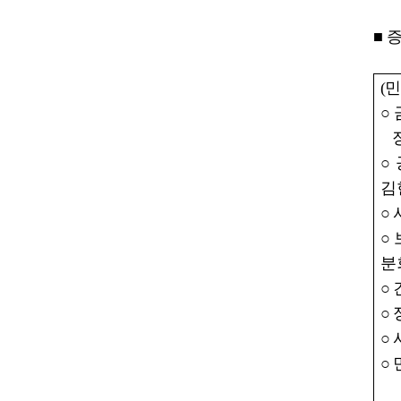
■
(
민
○
○
김
○
○
분
○
○
○
○