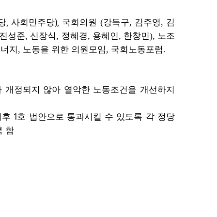
,
),
당
사회민주당
국회의원 (
강득구
, 김주영,
김
, 진성준,
신장식
,
정혜경
,
용혜인
,
한창민),
노조
너지, 노동을 위한 의원모임, 국회노동포럼.
 개정되지 않아 열악한 노동조건을 개선하지
1
이후
호 법안으로 통과시킬 수 있도록 각 정당
 함