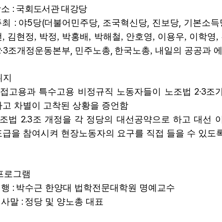
:
장소
국회도서관 대강당
:
5
(
,
,
,
주최
야
당
더불어민주당
조국혁신당
진보당
기본소득
선
,
김현정
, 박정, 박홍배,
박해철
, 안호영,
이용우
,
이학영
·3
,
,
조개정운동본부
민주노총
한국노총,
내일의 공공과 에
취지
2·3
 간접고용과 특수고용 비정규직 노동자들이 노조법
조가
고 차별이 고착된 상황을 증언함
2.3
노조법
조 개정을 각 정당의 대선공약으로 하고 대선 
급을 참여시켜 현장노동자의 요구를 직접 들을 수 있도록
프로그램
:
진행
박수근 한양대 법학전문대학원 명예교수
:
인사말
정당 및 양노총 대표