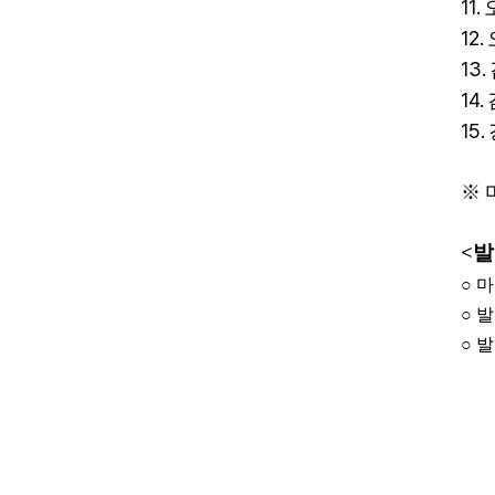
11.
12.
13.
14.
15.
※
<
발
○
마
○
발
○
발