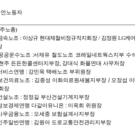
증언노동자
주노총
)
금속노조
:
이상규 현대제철비정규직지회장
/
김정원
LG
케
장
:
공공운수노조
서재유 철도노조 코레일네트웍스지부 수
,
현주 든든한콜센터지부장
강대식 화물연대 사무처장
:
서비스연맹
강민욱 택배노조 부위원장
:
/
보건의료노조
김종성 이화의료원새봄지부장
오장섭 
회장
:
건설노조
정정길 부산건설기계지부장
:
정보경제연맹 다같이유니온
이옥희 위원장
:
사무금융노조
오세중 보험설계사지부장
:
민주일반연맹
김원아 도로교통안전관리지부장