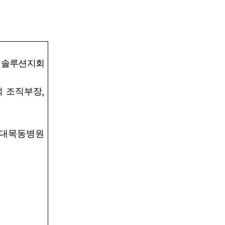
어솔루션지회
,
석 조직부장
이대목동병원