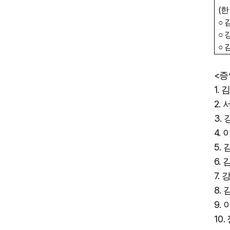
(
한
○
○
○
<
증
1.
김
2.
3.
4.
5.
6.
7.
강
8.
9.
10.