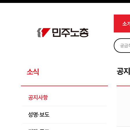
메뉴 건너뛰기
로그인
회원가입
Sketchbook5, 스케치북5
마이페이지
소개
소
<
소식
공지사항
Sketchbook5, 스케치북5
성명·보도
기타 공고
공
소식
노동상담
자료
공지사항
부설기관
성명·보도
업무