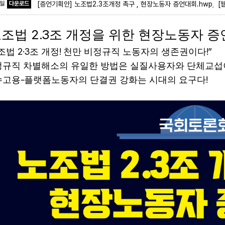
파일
다운로드
[증언기획안] 노조법2.3조개정 촉구 , 현장노동자 증언대회.hwp
[
,
2.3
노조법
조 개정을 위한 현장노동자 증
2·3
!
!”
조법
조 개정
천만 비정규직 노동자의 생존권이다
정규직 차별해소의 유일한 방법은 실질사용자와 단체교
-
!
수고용
플랫폼노동자의 단결권 강화는 시대의 요구다