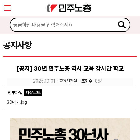
*
Sketchbook5, 스케치북5
마이페이지
소개
<
소식
공지사항
Sketchbook5, 스케치북5
공지사항
[공지] 30년 민주노총 역사 교육 강사단 학교
성명·보도
2025.10.01
교육선전실
조회수
854
기타 공고
첨부파일
다운로드
노동상담
30년사.jpg
자료
부설기관