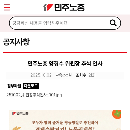
*
Sketchbook5, 스케치북5
마이페이지
소개
<
소식
공지사항
Sketchbook5, 스케치북5
공지사항
민주노총 양경수 위원장 추석 인사
성명·보도
2025.10.02
교육선전실
조회수
2121
기타 공고
첨부파일
다운로드
노동상담
251002_위원장추석인사-001.jpg
자료
부설기관