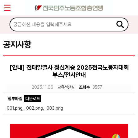
*
Sketchbook5, 스케치북5
마이페이지
소개
<
소식
공지사항
Sketchbook5, 스케치북5
공지사항
[안내] 전태일열사 정신계승 2025전국노동자대회
성명·보도
부스/전시안내
기타 공고
2025.11.06
교육선전실
조회수
3557
노동상담
첨부파일
다운로드
001.png
,
002.png
,
003.png
자료
부설기관