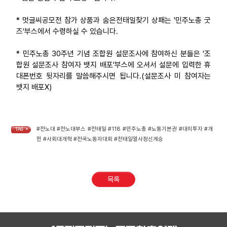
* 멋글씨공모전 참가 상품과 숨은전태일찾기 상패는 '민주노총 굿
즈'부스에서 수령하실 수 있습니다.
* 민주노총 30주년 기념 조합원 설문조사에 참여하신 분들은 '조
합원 설문조사 참여자 뱃지 배포'부스에 오셔서 설문에 입력한 휴
대폰번호 뒷자리를 말씀해주시면 됩니다.(설문조사 미 참여자는
뱃지 배포X)
#전노대 #전노대부스 #전태일 #118 #민주노총 #노동기본권 #대미투자 #개
TAG •
헌 #사회대개혁 #전국노동자대회 #전태일열사정신계승
목록