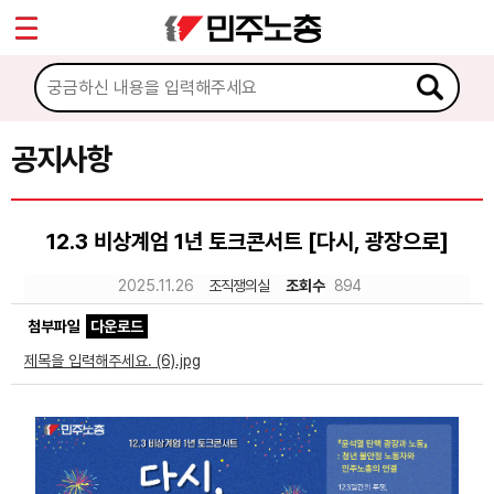
*
Sketchbook5, 스케치북5
마이페이지
소개
<
소식
공지사항
Sketchbook5, 스케치북5
공지사항
12.3 비상계엄 1년 토크콘서트 [다시, 광장으로]
성명·보도
2025.11.26
조직쟁의실
조회수
894
기타 공고
첨부파일
다운로드
노동상담
제목을 입력해주세요. (6).jpg
자료
부설기관