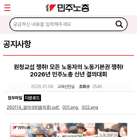
*
Sketchbook5, 스케치북5
마이페이지
소개
<
소식
공지사항
Sketchbook5, 스케치북5
공지사항
원청교섭 쟁취! 모든 노동자의 노동기본권 쟁취!
성명·보도
2026년 민주노총 신년 결의대회
기타 공고
2026.01.08
교육선전실
조회수
2546
노동상담
첨부파일
다운로드
260114_결의대회웹(최종).pdf
,
001.png
,
002.png
자료
부설기관