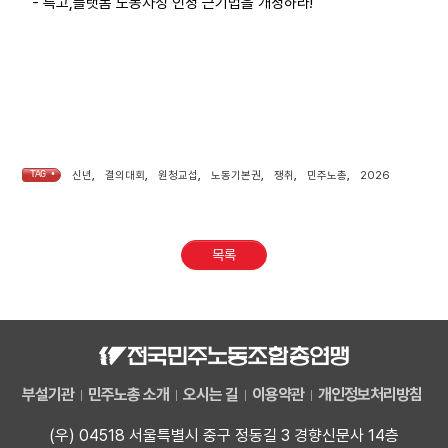
- 특고,플랫폼 노동자성 인정 근기법을 개정하라!
TAG •
신년
,
결의대회
,
원청교섭
,
노동기본권
,
쟁취
,
민주노총
,
2026
목록
부설기관
민주노총 소개
오시는 길
이용약관
개인정보처리방침
(우) 04518 서울특별시 중구 정동길 3 경향신문사 14층