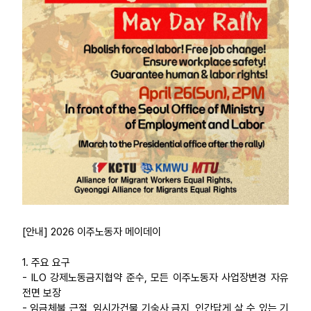
[안내] 2026 이주노동자 메이데이
1. 주요 요구
- ILO 강제노동금지협약 준수, 모든 이주노동자 사업장변경 자유
전면 보장
- 임금체불 근절, 임시가건물 기숙사 금지, 인간답게 살 수 있는 기