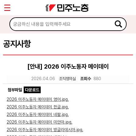
*
Sketchbook5, 스케치북5
마이페이지
소개
<
소식
공지사항
Sketchbook5, 스케치북5
공지사항
[안내] 2026 이주노동자 메이데이
성명·보도
2026.04.06
조직쟁의실
조회수
880
기타 공고
첨부파일
다운로드
노동상담
2026 이주노동자 메이데이 영어.jpg
,
2026 이주노동자 메이데이 한글.jpg
,
자료
2026 이주노동자 메이데이 네팔.jpg
,
2026 이주노동자 메이데이 미얀마.jpg
,
2026 이주노동자 메이데이 방글라데시아.jpg
,
부설기관