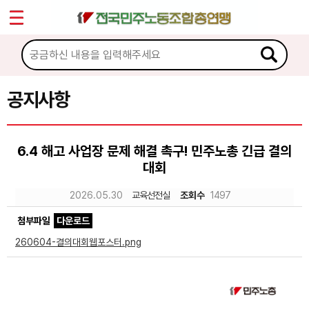
*
Sketchbook5, 스케치북5
마이페이지
소개
<
소식
공지사항
Sketchbook5, 스케치북5
공지사항
6.4 해고 사업장 문제 해결 촉구! 민주노총 긴급 결의
성명·보도
대회
기타 공고
2026.05.30
교육선전실
조회수
1497
노동상담
첨부파일
다운로드
260604-결의대회웹포스터.png
자료
부설기관