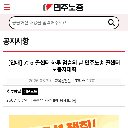
*
Sketchbook5, 스케치북5
마이페이지
소개
<
소식
공지사항
Sketchbook5, 스케치북5
공지사항
[안내] 7.15 콜센터 하루 멈춤의 날 민주노총 콜센터
성명·보도
노동자대회
기타 공고
2026.06.29
교육선전실
조회수
1300
노동상담
첨부파일
다운로드
260715 콜센터 총파업 사전대회 웹자보.jpg
자료
부설기관