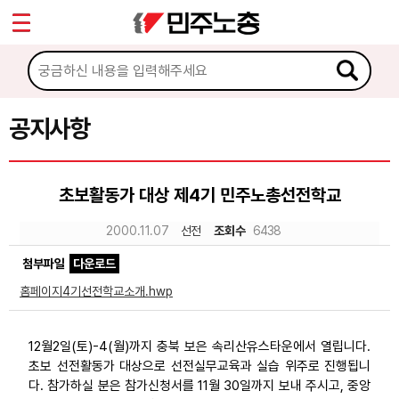
*
Sketchbook5, 스케치북5
마이페이지
소개
<
소식
공지사항
Sketchbook5, 스케치북5
공지사항
초보활동가 대상 제4기 민주노총선전학교
성명·보도
2000.11.07
선전
조회수
6438
기타 공고
첨부파일
다운로드
노동상담
홈페이지4기선전학교소개.hwp
자료
12월2일(토)-4(월)까지 충북 보은 속리산유스타운에서 열립니다.
초보 선전활동가 대상으로 선전실무교육과 실습 위주로 진행됩니
부설기관
다. 참가하실 분은 참가신청서를 11월 30일까지 보내 주시고, 중앙