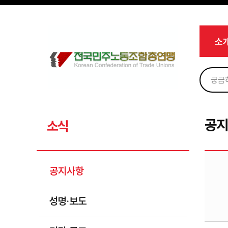
메뉴 건너뛰기
로그인
회원가입
Sketchbook5, 스케치북5
마이페이지
소개
소
<
소식
공지사항
Sketchbook5, 스케치북5
성명·보도
기타 공고
공
소식
노동상담
자료
공지사항
부설기관
성명·보도
업무