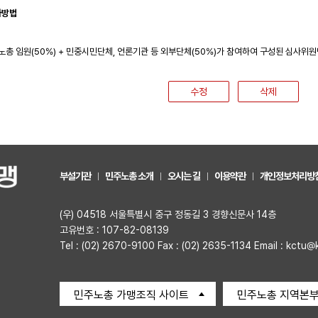
사방법
노총 임원(50%) + 민중시민단체, 언론기관 등 외부단체(50%)가 참여하여 구성된 심사위
수정
삭제
부설기관
민주노총 소개
오시는 길
이용약관
개인정보처리방
(우) 04518 서울특별시 중구 정동길 3 경향신문사 14층
고유번호 : 107-82-08139
Tel : (02) 2670-9100 Fax : (02) 2635-1134 Email : kctu@
민주노총 가맹조직 사이트
민주노총 지역본부