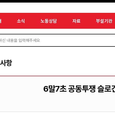
개
소식
노동상담
자료
부설기관
지사항
6말7초 공동투쟁 슬로