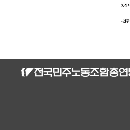
7.심
-민주