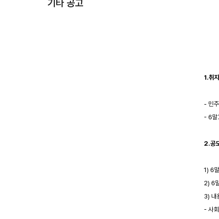
기타 공고
1.취
- 민
- 6
2.공
1) 
2) 
3) 
- 사