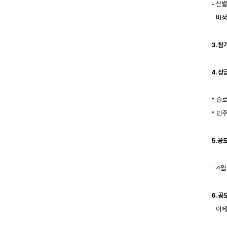
- 산
- 비
3.참
4.상금
* 슬
* 민
5.공
- 4월
6.공
- 이메