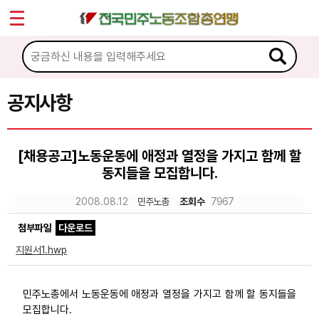
*
Sketchbook5, 스케치북5
마이페이지
소개
<
소식
공지사항
Sketchbook5, 스케치북5
공지사항
[채용공고]노동운동에 애정과 열정을 가지고 함께 할
성명·보도
동지들을 모집합니다.
기타 공고
2008.08.12
민주노총
조회수
7967
노동상담
첨부파일
다운로드
지원서1.hwp
자료
민주노총에서 노동운동에 애정과 열정을 가지고 함께 할 동지들을
부설기관
모집합니다.