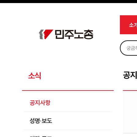
메뉴 건너뛰기
로그인
회원가입
Sketchbook5, 스케치북5
마이페이지
소개
소
<
소식
공지사항
Sketchbook5, 스케치북5
성명·보도
기타 공고
공
소식
노동상담
자료
공지사항
부설기관
성명·보도
업무