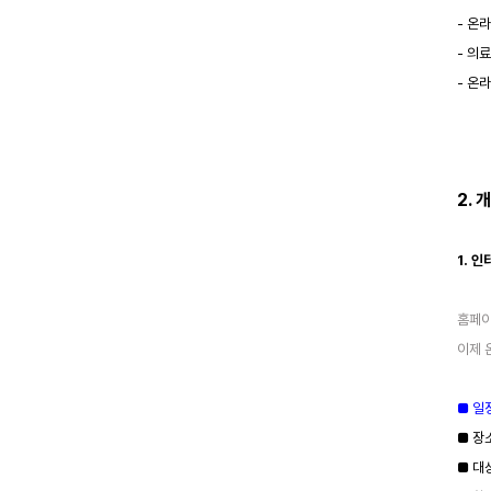
- 온
- 의
- 온
2. 
1. 
홈페이
이제 
■ 일정
■ 장
■ 대