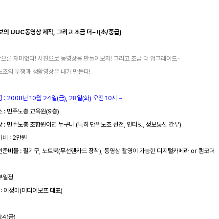
초보의 UUC동영상 제작, 그리고 조금 더~!(초/중급)
으론 재미없다! 사진으로 동영상을 만들어보자! 그리고 조금 더 업그레이드~
노조의 투쟁과 생활영상은 내가 만든다!
 : 2008년 10월 24일(금), 28일(화) 오전 10시 ~
소 : 민주노총 교육원(9층)
상 : 민주노총 조합원이면 누구나 (특히 단위노조 선전, 인터넷, 정보통신 간부)
가비 : 2만원
인준비물 : 필기구, 노트북(무선랜카드 장착), 동영상 촬영이 가능한 디지털카메라 or 캠코더
부일정
 : 이정미(미디어보프 대표)
/24(금)