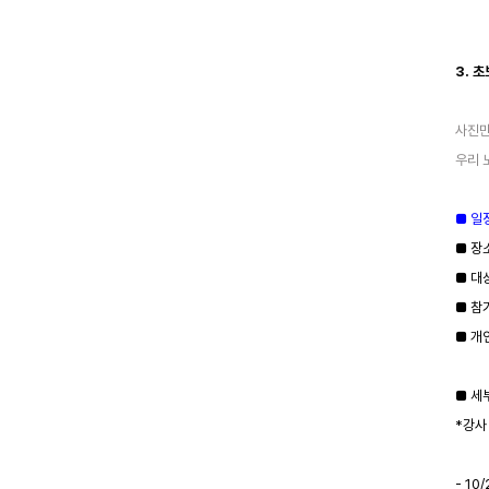
3. 
사진만
우리 
■ 일정
■ 장
■ 대
■ 참
■ 개
■ 세
*강사
- 10