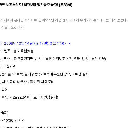
온라인 노조소식지! 웹자보와 웹진을 만들자! (초/중급)
식지에서 온라인 소식지로! 받아보기만 하던 웹자보 이제 우리노조 뉴스레터는 내가 만든다!
 살짝~ 높여보자!
 : 2008년 10월 14일(화), 17일(금) 오전 10시 ~
소 : 민주노총 교육원(9층)
상 : 민주노총 조합원이면 누구나 (특히 단위노조 선전, 인터넷, 정보통신 간부)
가비 : 2만원
인준비물 : 노트북, 필기구 등 (노트북에 무선랜 장착, 포토샵 설치)
보, 사보 등 미리 웹자보를 만들 내용 준비
부일정
 : 이영원(2ahn크리에티브 디자인팀 실장)
14(화)
0 - 10:30 입 학 식