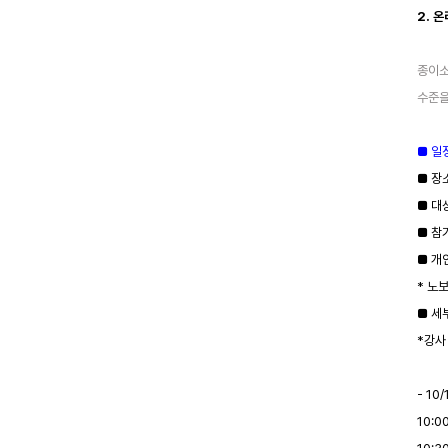
2. 
종이소
수준을
■ 일정
■ 장
■ 대
■ 참
■ 개
* 노
■ 세
*강사
- 10/
10:0