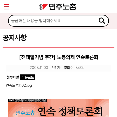
*
Sketchbook5, 스케치북5
마이페이지
소개
<
소식
공지사항
Sketchbook5, 스케치북5
공지사항
[전태일기념 주간] 노동의제 연속토론회
성명·보도
2008.11.03
관리자
조회수
8434
기타 공고
첨부파일
다운로드
노동상담
연속토론회02.jpg
자료
부설기관