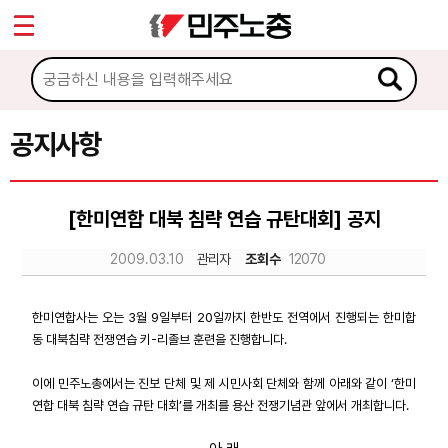
*
Sketchbook5, 스케치북5
마이페이지
소개
<
소식
공지사항
Sketchbook5, 스케치북5
공지사항
[한미연합 대북 침략 연습 규탄대회] 공지
성명·보도
2009.03.10
관리자
조회수
12070
기타 공고
노동상담
한미연합사는 오는 3월 9일부터 20일까지 한반도 전역에서 진행되는 한미합
동 대북침략 전쟁연습 키-리졸브 훈련을 진행합니다.
자료
이에 민주노총에서는 진보 단체 및 제 시민사회 단체와 함께 아래와 같이 ‘한미
연합 대북 침략 연습 규탄 대회’를 개최를 용산 전쟁기념관 앞에서 개최합니다.
부설기관