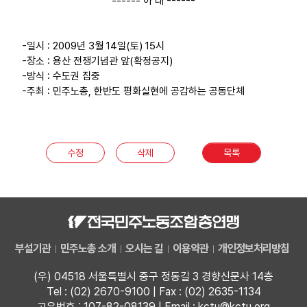
------ 아 래 ------
업무
-일시 : 2009년 3월 14일(토) 15시
-장소 : 용산 전쟁기념관 앞(확정공지)
-방식 : 수도권 집중
-주최 : 민주노총, 한반도 평화실현에 공감하는 공동단체
수정
삭제
목록
부설기관
민주노총 소개
오시는 길
이용약관
개인정보처리방침
(우) 04518 서울특별시 중구 정동길 3 경향신문사 14층
Tel : (02) 2670-9100 | Fax : (02) 2635-1134
고유번호 : 107-82-08139 | Email : kctu@kctu.org