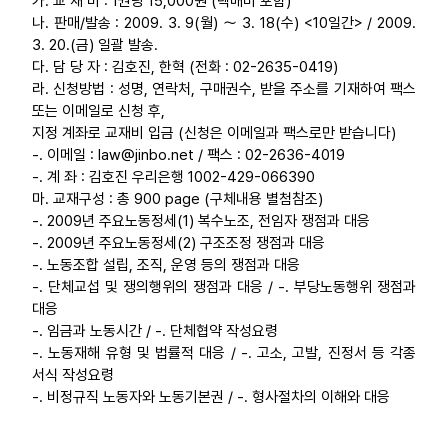
가. 교 재 비 : 1권당 15,000원 (택배비 포함)
나. 판매/발송 : 2009. 3. 9(월) ～ 3. 18(수) <10일간> / 2009.
업무
3. 20.(금) 일괄 발송.
다. 담 당 자 : 김호진, 한혁 (전화 : 02-2635-0419)
라. 신청방법 : 성명, 연락처, 구매권수, 받을 주소를 기재하여 팩스
또는 이메일로 신청 후,
지정 계좌로 교재비 입금 (신청은 이메일과 팩스로만 받습니다)
-. 이메일 : law@jinbo.net / 팩스 : 02-2636-4019
-. 계 좌 : 김호진 우리은행 1002-429-066390
마. 교재구성 : 총 900 page (구체내용 별첨참조)
-. 2009년 주요노동정세(1) 복수노조, 전임자 쟁점과 대응
-. 2009년 주요노동정세(2) 구조조정 쟁점과 대응
-. 노동조합 설립, 조직, 운영 등의 쟁점과 대응
-. 단체교섭 및 쟁의행위의 쟁점과 대응 / -. 부당노동행위 쟁점과
대응
-. 임금과 노동시간 / -. 단체협약 작성요령
-. 노동재해 유형 및 법률적 대응 / -. 고소, 고발, 진정서 등 각종
서식 작성요령
-. 비정규직 노동자와 노동기본권 / -. 형사절차의 이해와 대응