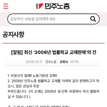
*
Sketchbook5, 스케치북5
마이페이지
소개
<
소식
공지사항
Sketchbook5, 스케치북5
공지사항
[알림] 최신 ‘2009년 법률학교 교재판매’의 건
성명·보도
2009.03.11
민주노총
조회수
10178
기타 공고
노동상담
1. 비정규직 철폐!! 노동기본권 강화!!
2. 2009년 민주노총 법률학교 교재를 아래와 같이 판매하고자 하
오니, 많은 관심과 주문
자료
부탁드립니다. (이 교재는 2009년 임·단투 과정에서 적극 활용하
실 수 있습니다.)
부설기관