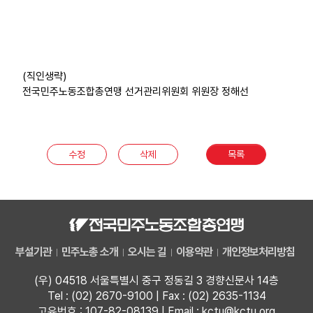
(직인생략)
전국민주노동조합총연맹 선거관리위원회 위원장 정해선
수정
삭제
목록
부설기관
민주노총 소개
오시는 길
이용약관
개인정보처리방침
(우) 04518 서울특별시 중구 정동길 3 경향신문사 14층
Tel : (02) 2670-9100 | Fax : (02) 2635-1134
고유번호 : 107-82-08139 | Email : kctu@kctu.org