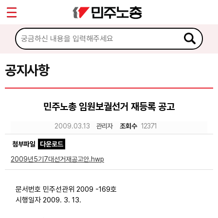
*
Sketchbook5, 스케치북5
마이페이지
소개
<
소식
공지사항
Sketchbook5, 스케치북5
공지사항
민주노총 임원보궐선거 재등록 공고
성명·보도
2009.03.13
관리자
조회수
12371
기타 공고
첨부파일
다운로드
노동상담
2009년5기7대선거재공고안.hwp
자료
문서번호 민주선관위 2009 -169호
시행일자 2009. 3. 13.
부설기관