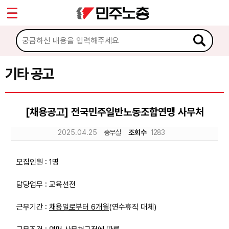
*
Sketchbook5, 스케치북5
마이페이지
소개
<
소식
기타 공고
Sketchbook5, 스케치북5
공지사항
[채용공고] 전국민주일반노동조합연맹 사무처
성명·보도
2025.04.25
총무실
조회수
1283
기타 공고
노동상담
모집인원 : 1명
담당업무 : 교육선전
자료
근무기간 :
채용일로부터 6개월
(연수휴직 대체)
부설기관