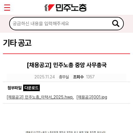
*
Sketchbook5, 스케치북5
마이페이지
소개
<
소식
기타 공고
Sketchbook5, 스케치북5
공지사항
[채용공고] 민주노총 중앙 사무총국
성명·보도
2025.11.24
총무실
조회수
1357
기타 공고
첨부파일
다운로드
노동상담
[채용공고] 민주노총_이력서_2025.hwp
,
[채용공고]001.jpg
자료
부설기관