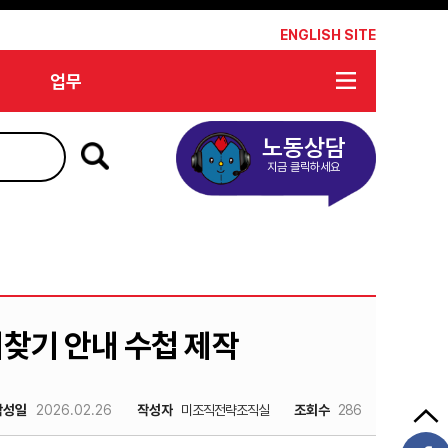
*
ENGLISH SITE
업무
노동상담
지금 클릭하세요
리찾기 안내 수첩 제작
작성일
2026.02.26
작성자
미조직전략조직실
조회수
286