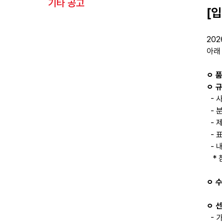
기타 공고
[
20
아래
ㅇ 
ㅇ 
- 사
- 분
- 
- 표
- 내
* 
ㅇ 
ㅇ 
- 