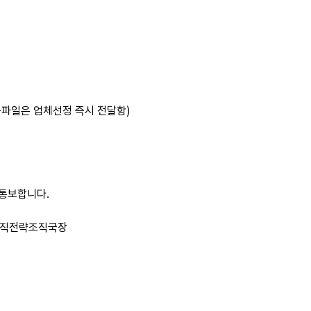
종파일은 업체선정 즉시 전달함)
별통보합니다.
 미조직전략조직국장