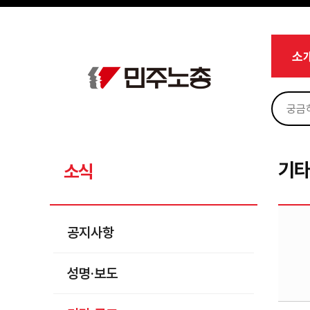
메뉴 건너뛰기
로그인
회원가입
Sketchbook5, 스케치북5
마이페이지
소개
소
<
소식
공지사항
Sketchbook5, 스케치북5
성명·보도
기타 공고
기타
소식
노동상담
자료
공지사항
부설기관
성명·보도
업무