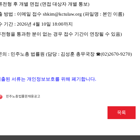
류전형 후 개별 면접
(
면접 대상자 개별 통보
)
출 방법
:
이메일 접수 shkim@kctulaw.org
(
파일명
:
본인 이름
)
수 기간
: 2026
년
4
월
10
일
18:00
까지
전형을 통과한 분이 없는 경우 접수 기간이 연장될 수 있음
)
문의
:
민주노총 법률원
(
담당
:
김성훈 총무국장
☎
(02)2670-9270)
제출된 서류는 개인정보보호를 위해 폐기합니다
.
민주노총법률원채용공고
•
목록