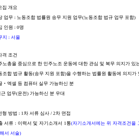
모집 개요
당 업무
:
노동조합 법률원 송무 지원 업무
(
노동조합 법규 업무 포함
)
집 인원
: 0
명
무지
:
서울
자격 조건
주노총을 중심으로 한 민주노조 운동에 대한 관심 및 복무 의지가 있는
동조합 법규 활동
(
송무 지원 포함
)
을 수행하는 법률원 활동에 의지가 
글
‧
엑셀 등 컴퓨터 실무 가능하신 분
외근 업무
(
운전
)
가능하신 분 우대
전형 방법
: 1
차 서류 심사
/ 2
차 면접
출 서류
:
이력서 및 자기소개서
1
통
(
자기소개서에는 위 자격조건을 
해서 서술
)