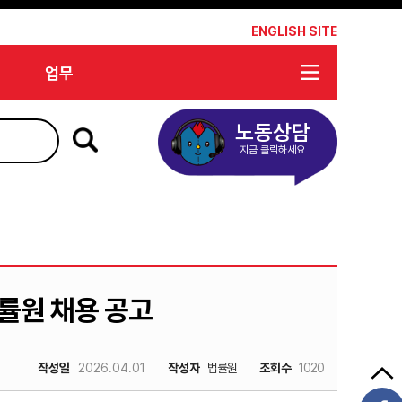
*
ENGLISH SITE
업무
노동상담
지금 클릭하세요
법률원 채용 공고
작성일
2026.04.01
작성자
법률원
조회수
1020