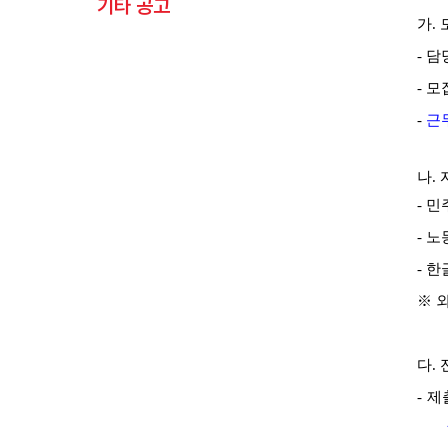
기타 공고
가
.
-
담
-
모
-
근
나
.
-
민
-
노
-
한
※
다
.
-
제