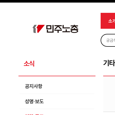
메뉴 건너뛰기
로그인
회원가입
Sketchbook5, 스케치북5
마이페이지
소개
소
<
소식
공지사항
Sketchbook5, 스케치북5
성명·보도
기타 공고
기타
소식
노동상담
자료
공지사항
부설기관
성명·보도
업무