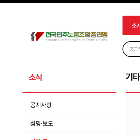
메뉴 건너뛰기
로그인
회원가입
Sketchbook5, 스케치북5
마이페이지
소개
소
<
소식
공지사항
Sketchbook5, 스케치북5
성명·보도
기타 공고
기타
소식
노동상담
자료
공지사항
부설기관
성명·보도
업무