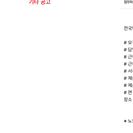
기타 공고
첨부
전국
# 모
# 담
# 
# 
# 서
# 
# 제
# 면
장소
※ 