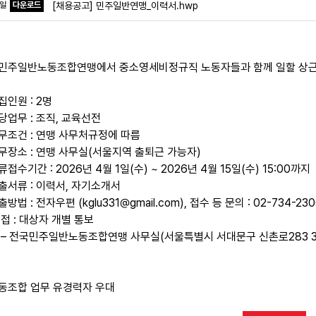
파일
다운로드
[채용공고] 민주일반연맹_이력서.hwp
민주일반노동조합연맹에서 중소영세비정규직 노동자들과 함께 일할 상근
집인원 : 2명
당업무 : 조직, 교육선전
근무조건 : 연맹 사무처규정에 따름
근무장소 : 연맹 사무실(서울지역 출퇴근 가능자)
류접수기간 : 2026년 4월 1일(수) ~ 2026년 4월 15일(수) 15:00까지
제출서류 : 이력서, 자기소개서
출방법 : 전자우편 (kglu331@gmail.com), 접수 등 문의 : 02-734-
 접 : 대상자 개별 통보
 – 전국민주일반노동조합연맹 사무실(서울특별시 서대문구 신촌로283 3
노동조합 업무 유경력자 우대