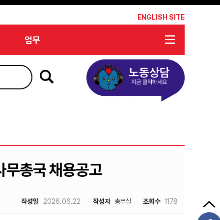
*
ENGLISH SITE
업무
노동상담
지금 클릭하세요
 사무총국 채용공고
작성일
2026.06.22
작성자
총무실
조회수
1178