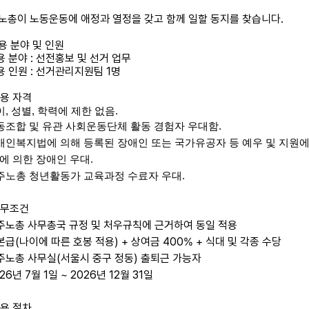
노총이 노동운동에 애정과 열정을 갖고 함께 일할 동지를 찾습니다.
채용 분야 및 인원
용 분야 : 선전홍보 및 선거 업무
용 인원 : 선거관리지원팀 1명
채용 자격
이
,
성별
,
학력에 제한 없음
.
노동조합 및 유관 사회운동단체 활동 경험자 우대함
.
장애인복지법에 의해 등록된 장애인 또는 국가유공자 등 예우 및 지원에
에 의한 장애인 우대
.
민주노총 청년활동가 교육과정 수료자 우대
.
 근무조건
민주노총 사무총국 규정 및 처우규칙에 근거하여 동일 적용
본급(나이에 따른 호봉 적용) + 상여금 400% + 식대 및 각종 수당
민주노총 사무실(서울시 중구 정동) 출퇴근 가능자
026년 7월 1일 ~ 2026년 12월 31일
채용 절차