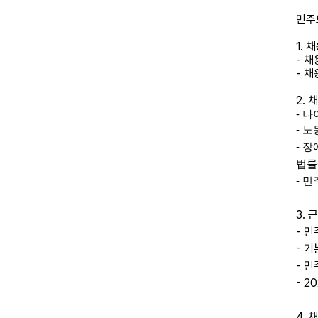
민주
1. 
- 채
- 채
2. 
-
나
- 
- 
법률
- 
3.
- 
- 기
- 
- 2
4. 