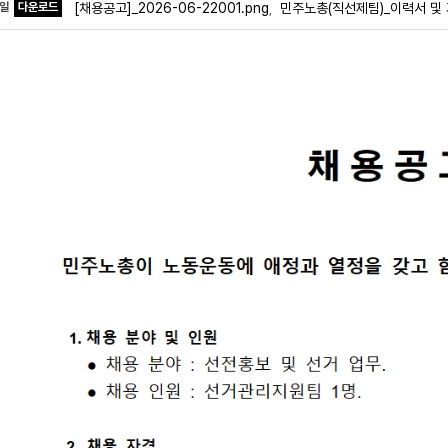
파일
다운로드
[채용공고]_2026-06-22001.png
민주노총(직선제팀)_이력서 및
,