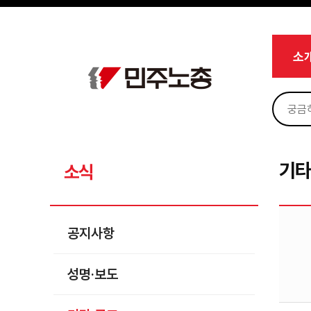
메뉴 건너뛰기
로그인
회원가입
Sketchbook5, 스케치북5
마이페이지
소개
소
<
소식
공지사항
Sketchbook5, 스케치북5
성명·보도
기타 공고
기타
소식
노동상담
자료
공지사항
부설기관
성명·보도
업무