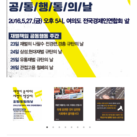
부설기관
업무
Prev
Nex
ious
t
Prev
Ne
ious
t