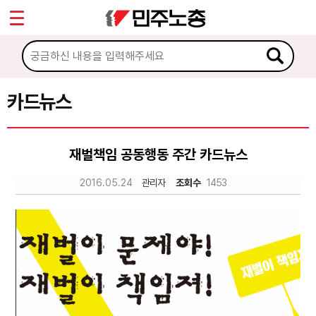
*
Sketchbook5, 스케치북5
마이페이지
소개
<
소식
카드뉴스
Sketchbook5, 스케치북5
노동상담
재벌책임 공동행동 주간 카드뉴스
자료
2016.05.24
관리자
조회수
1453
문서자료
이미지자료
미디어자료
카드뉴스