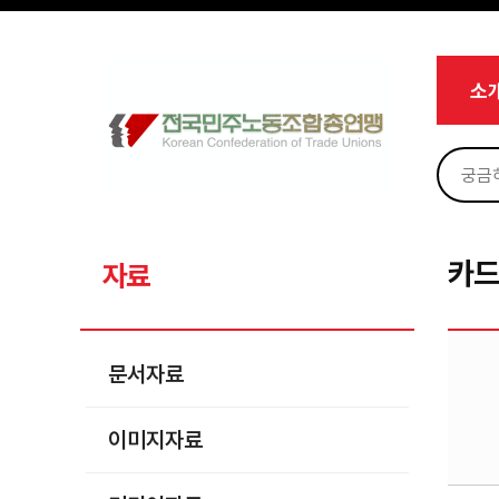
메뉴 건너뛰기
로그인
회원가입
Sketchbook5, 스케치북5
마이페이지
소개
소
<
소식
노동상담
Sketchbook5, 스케치북5
자료
문서자료
카
자료
이미지자료
미디어자료
문서자료
카드뉴스
이미지자료
부설기관
업무