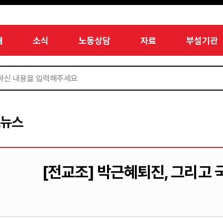
개
소식
노동상담
자료
부설기관
드뉴스
[전교조] 박근혜퇴진, 그리고 