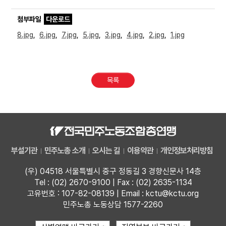
첨부파일
다운로드
8.jpg
,
6.jpg
,
7.jpg
,
5.jpg
,
3.jpg
,
4.jpg
,
2.jpg
,
1.jpg
목록
부설기관
민주노총 소개
오시는 길
이용약관
개인정보처리방침
(우) 04518 서울특별시 중구 정동길 3 경향신문사 14층
Tel : (02) 2670-9100 | Fax : (02) 2635-1134
고유번호 : 107-82-08139 | Email : kctu@kctu.org
민주노총 노동상담 1577-2260