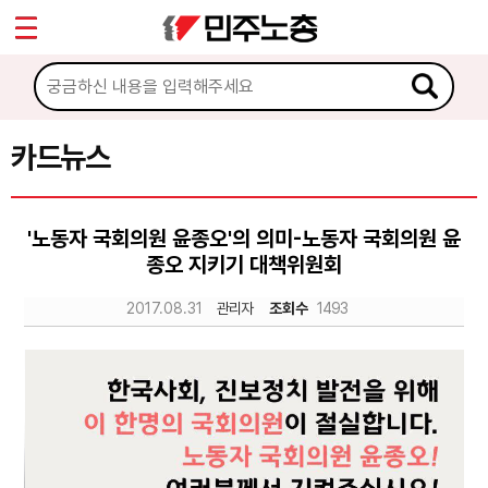
*
Sketchbook5, 스케치북5
마이페이지
소개
<
소식
카드뉴스
Sketchbook5, 스케치북5
노동상담
'노동자 국회의원 윤종오'의 의미-노동자 국회의원 윤
종오 지키기 대책위원회
자료
2017.08.31
관리자
조회수
1493
문서자료
이미지자료
미디어자료
카드뉴스