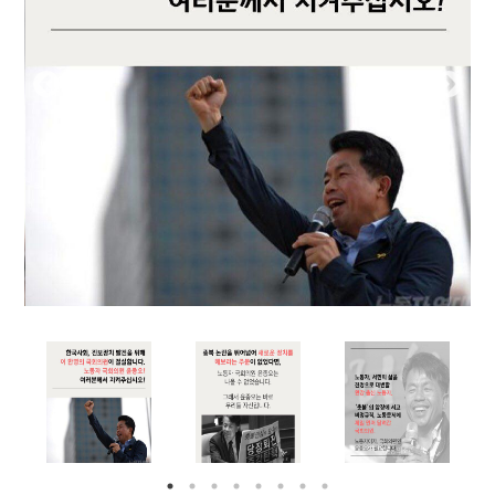
부설기관
업무
Prev
Nex
ious
t
Prev
Ne
ious
t