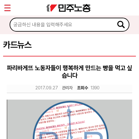
*
Sketchbook5, 스케치북5
마이페이지
소개
<
소식
카드뉴스
Sketchbook5, 스케치북5
노동상담
파리바게뜨 노동자들이 행복하게 만드는 빵을 먹고 싶
습니다
자료
2017.09.27
관리자
조회수
1390
문서자료
이미지자료
미디어자료
카드뉴스