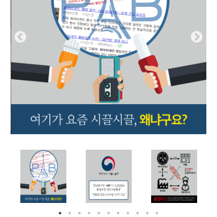
부설기관
업무
Prev
Nex
ious
t
Prev
Ne
ious
t