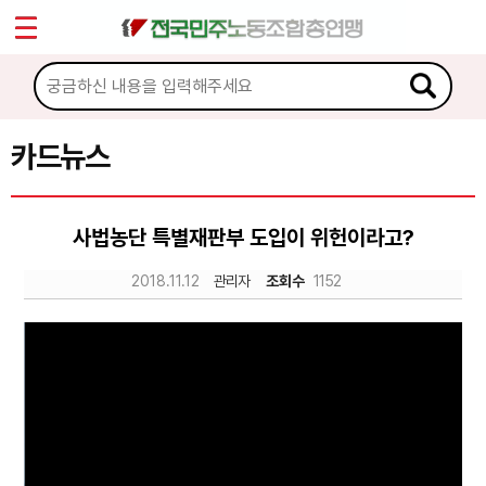
*
Sketchbook5, 스케치북5
마이페이지
소개
<
소식
카드뉴스
Sketchbook5, 스케치북5
노동상담
사법농단 특별재판부 도입이 위헌이라고?
자료
2018.11.12
관리자
조회수
1152
문서자료
이미지자료
미디어자료
카드뉴스