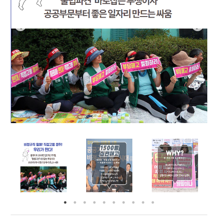
부설기관
업무
Prev
Nex
ious
t
Prev
Ne
ious
t