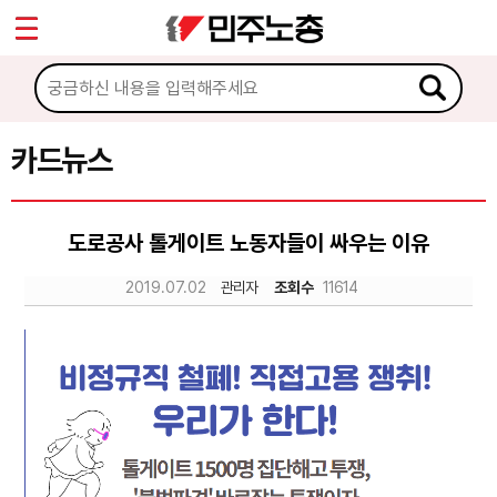
*
Sketchbook5, 스케치북5
마이페이지
소개
<
소식
카드뉴스
Sketchbook5, 스케치북5
노동상담
도로공사 톨게이트 노동자들이 싸우는 이유
자료
2019.07.02
관리자
조회수
11614
문서자료
이미지자료
미디어자료
카드뉴스