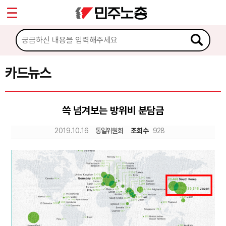
*
Sketchbook5, 스케치북5
마이페이지
소개
<
소식
카드뉴스
Sketchbook5, 스케치북5
노동상담
쓱 넘겨보는 방위비 분담금
자료
2019.10.16
통일위원회
조회수
928
문서자료
이미지자료
미디어자료
카드뉴스