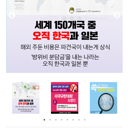
부설기관
업무
Prev
Nex
ious
t
Prev
Ne
ious
t