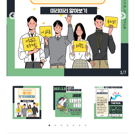
부설기관
업무
Prev
Nex
ious
t
Prev
Ne
ious
t