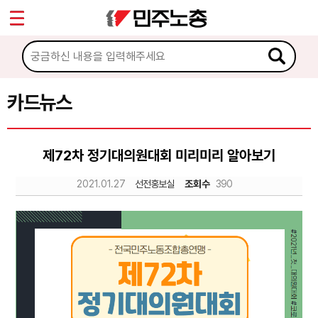
*
Sketchbook5, 스케치북5
마이페이지
소개
<
소식
카드뉴스
Sketchbook5, 스케치북5
노동상담
제72차 정기대의원대회 미리미리 알아보기
자료
2021.01.27
선전홍보실
조회수
390
문서자료
이미지자료
미디어자료
카드뉴스