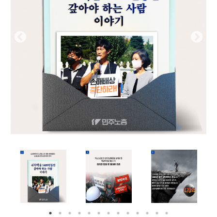
부설기관
업무
Prev
Nex
ious
t
Prev
Ne
ious
t