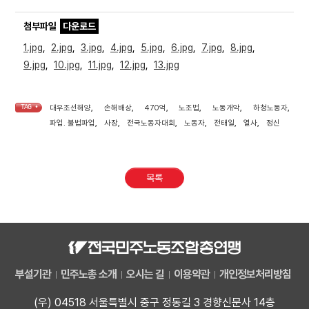
첨부파일
다운로드
1.jpg
,
2.jpg
,
3.jpg
,
4.jpg
,
5.jpg
,
6.jpg
,
7.jpg
,
8.jpg
,
9.jpg
,
10.jpg
,
11.jpg
,
12.jpg
,
13.jpg
TAG •
대우조선해양
,
손해배상
,
470억
,
노조법
,
노동개악
,
하청노동자
,
파업. 불법파업
,
사장
,
전국노동자대회
,
노동자
,
전태일
,
열사
,
정신
목록
부설기관
민주노총 소개
오시는 길
이용약관
개인정보처리방침
(우) 04518 서울특별시 중구 정동길 3 경향신문사 14층