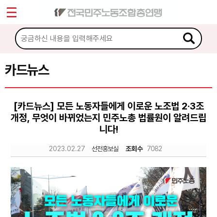
*
Sketchbook5, 스케치북5
마이페이지
소개
<
소식
카드뉴스
Sketchbook5, 스케치북5
노동상담
[카드뉴스] 모든 노동자들에게 이로운 노조법 2·3조
개정, 무엇이 바뀌었는지 민주노총 법률원이 알려드립
자료
니다!
문서자료
2023.02.27
선전홍보실
조회수
7082
이미지자료
미디어자료
카드뉴스