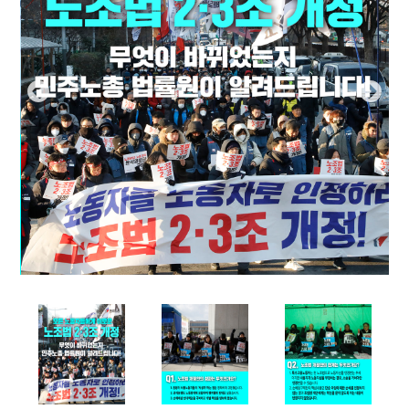
부설기관
업무
Prev
Nex
ious
t
Prev
Ne
ious
t